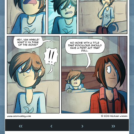
«
‹
›
»