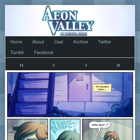
Skip
to
content
Home
About
Cast
Archive
Twitter
Tumblr
Facebook
«
‹
›
»