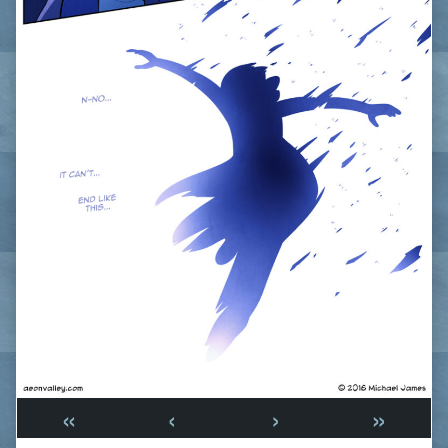
«
‹
›
»