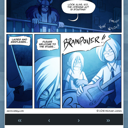
«
‹
›
»