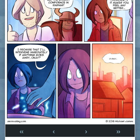
«
‹
›
»