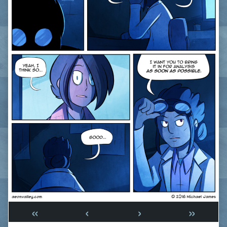
«
‹
›
»