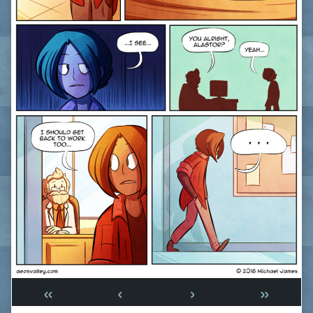
«
‹
›
»