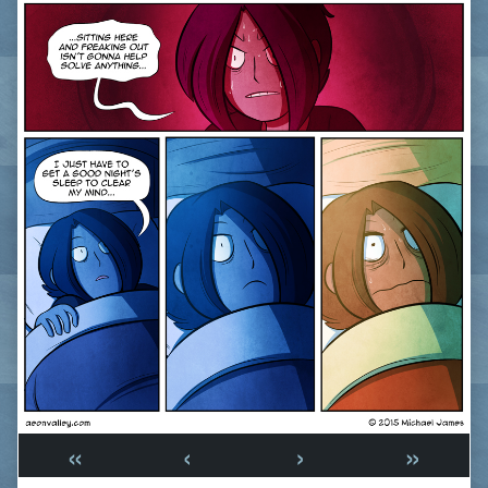
«
‹
›
»