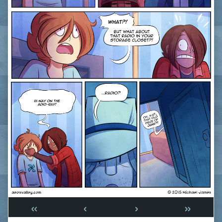
«
‹
›
»