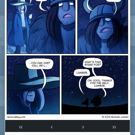
«
‹
›
»