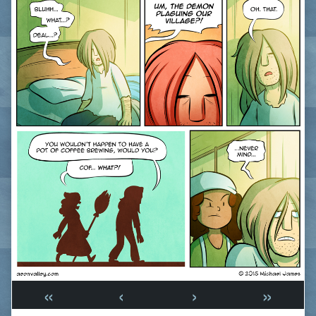
«
‹
›
»