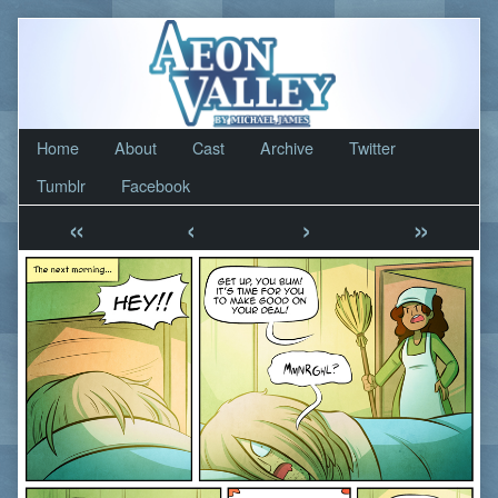
Skip
to
content
Home
About
Cast
Archive
Twitter
Tumblr
Facebook
«
‹
›
»