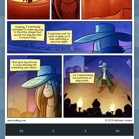
«
‹
›
»