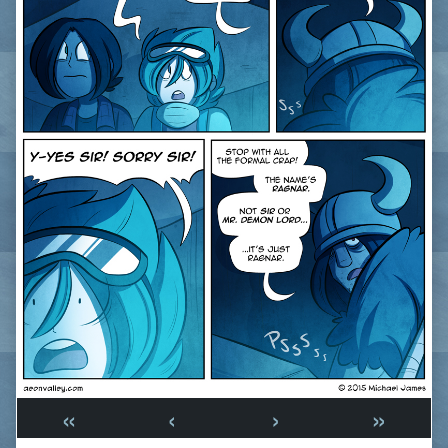
«
‹
›
»