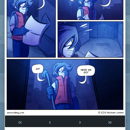
«
‹
›
»