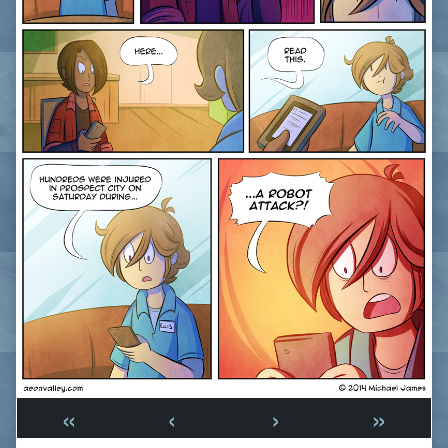
«
‹
›
»