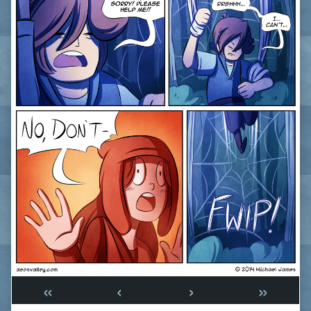
«
‹
›
»