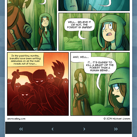
«
‹
›
»